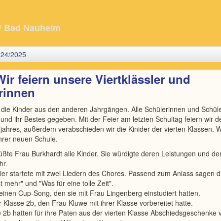
/ Bad Nauheim
024/2025
Wir feiern unsere Viertklässler und
erinnen
ch die Kinder aus den anderen Jahrgängen. Alle Schülerinnen und Schül
t und ihr Bestes gegeben. Mit der Feier am letzten Schultag feiern wir 
ljahres, außerdem verabschieden wir die Kinider der vierten Klassen.
ihrer neuen Schule.
üßte Frau Burkhardt alle Kinder. Sie würdigte deren Leistungen und de
hr.
er startete mit zwei Liedern des Chores. Passend zum Anlass sagen 
t mehr" und "Was für eine tolle Zeit".
 einen Cup-Song, den sie mit Frau Lingenberg einstudiert hatten.
r Klasse 2b, den Frau Kluwe mit ihrer Klasse vorbereitet hatte.
e 2b hatten für ihre Paten aus der vierten Klasse Abschiedsgeschenke v