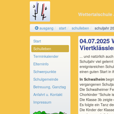
Wettertalschule
ausgang
start
schulleben
schuljahr 2
04.07.2025 
Start
Viertklässl
Schulleben
Terminkalender
... und natürlich au
Schuljahr viel gelern
Elterninfo
ereignisreichen Schu
Schwerpunkte
einen guten Start in 
Schulgemeinde
In Schwalheim
begr
vergangenen Schulja
Betreuung, Ganztag
Die Schwalheimer Fei
Anfahrt u. Kontakt
Chorkinder "Schule is
Die Klasse 3b zeigte
Impressum
Es folgte ein Tanz de
Die Kinder der Klass