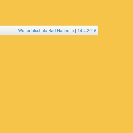
Wettertalschule Bad Nauheim
|
14.4.2016