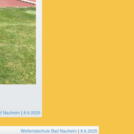
ad Nauheim
|
8.6.2025
Wettertalschule Bad Nauheim
|
8.6.2025