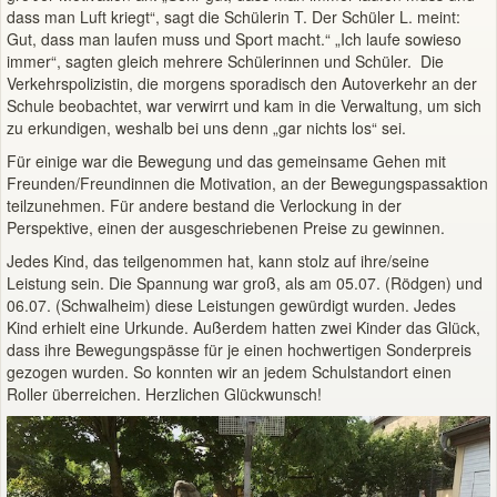
dass man Luft kriegt“, sagt die Schülerin T. Der Schüler L. meint:
Gut, dass man laufen muss und Sport macht.“ „Ich laufe sowieso
immer“, sagten gleich mehrere Schülerinnen und Schüler. Die
Verkehrspolizistin, die morgens sporadisch den Autoverkehr an der
Schule beobachtet, war verwirrt und kam in die Verwaltung, um sich
zu erkundigen, weshalb bei uns denn „gar nichts los“ sei.
Für einige war die Bewegung und das gemeinsame Gehen mit
Freunden/Freundinnen die Motivation, an der Bewegungspassaktion
teilzunehmen. Für andere bestand die Verlockung in der
Perspektive, einen der ausgeschriebenen Preise zu gewinnen.
Jedes Kind, das teilgenommen hat, kann stolz auf ihre/seine
Leistung sein. Die Spannung war groß, als am 05.07. (Rödgen) und
06.07. (Schwalheim) diese Leistungen gewürdigt wurden. Jedes
Kind erhielt eine Urkunde. Außerdem hatten zwei Kinder das Glück,
dass ihre Bewegungspässe für je einen hochwertigen Sonderpreis
gezogen wurden. So konnten wir an jedem Schulstandort einen
Roller überreichen.
Herzlichen Glückwunsch!